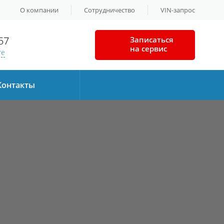
О компании
Сотрудничество
VIN-запрос
57
Записаться
на сервис
те
Контакты