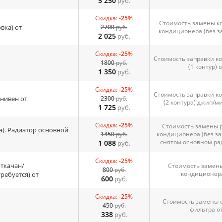
5 250
руб.
Скидка:
-25
%
Стоимость замены к
вка) от
2700
руб.
кондиционера (без з
2 025
руб.
Скидка:
-25
%
Стоимость заправки к
1800
руб.
(1 контур) о
1 350
руб.
Скидка:
-25
%
Стоимость заправки к
нивен от
2300
руб.
(2 контура) джип/м
1 725
руб.
Скидка:
-25
%
Стоимость замены 
а). Радиатор основной
1450
руб.
кондиционера (без за
снятом основном ра
1 088
руб.
Скидка:
-25
%
откачан/
Стоимость замены
800
руб.
кондиционера
ребуется) от
600
руб.
Скидка:
-25
%
Стоимость замены 
450
руб.
фильтра о
338
руб.