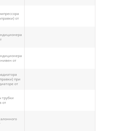
омпрессора
аправки) от
ондиционера
т
ондиционера
инивен от
радиатора
правки) при
диаторе от
 трубки
 от
салонного
т