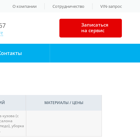
О компании
Сотрудничество
VIN-запрос
57
Записаться
на сервис
те
Контакты
ИЙ
МАТЕРИАЛЫ / ЦЕНЫ
 кузова (с
 салона
педо), уборка
.