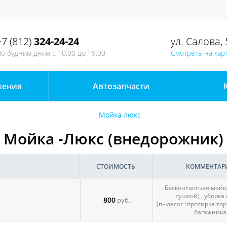
+7 (812)
324-24-24
ул. Салова, 
о будним дням
с 10:00 до 19:00
Смотреть на кар
жения
Автозапчаcти
Мойка люкс
Мойка -Люкс (внедорожник)
СТОИМОСТЬ
КОММЕНТАР
Бесконтактная мойка
сушкой) , уборка
800
руб.
(пылесос+протирка тор
багажника